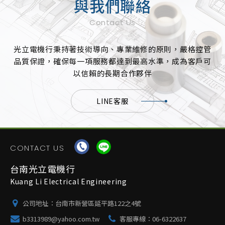
與我們聯絡
Contact Us
光立電機行秉持著技術導向、專業維修的原則，嚴格控管
品質保證，確保每一項服務都達到最高水準，成為客戶可
以信賴的長期合作夥伴
LINE客服
CONTACT US
台南光立電機行
Kuang Li Electrical Engineering
公司地址：
台南市新營區延平路122之4號
b3313989@yahoo.com.tw
客服專線：
06-6322637